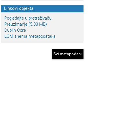
Linkovi objekta
Pogledajte u pretraživaču
Preuzimanje (5.08 MB)
Dublin Core
LOM shema metapodataka
Svi metapodaci