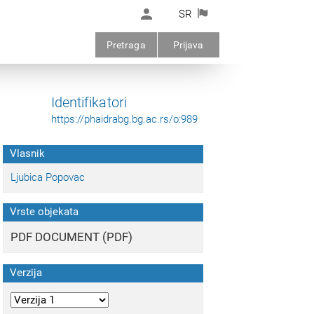
SR
Pretraga
Prijava
Identifikatori
https://phaidrabg.bg.ac.rs/o:989
Vlasnik
Ljubica Popovac
Vrste objekata
PDF DOCUMENT (PDF)
Verzija