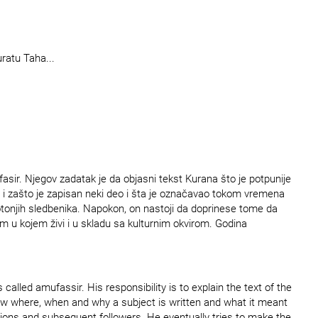
ratu Taha...
sir. Njegov zadatak je da objasni tekst Kurana što je potpunije
 i zašto je zapisan neki deo i šta je označavao tokom vremena
onjih sledbenika. Napokon, on nastoji da doprinese tome da
 u kojem živi i u skladu sa kulturnim okvirom. Godina
alled amufassir. His responsibility is to explain the text of the
how where, when and why a subject is written and what it meant
nions and subsequent followers. He eventually tries to make the