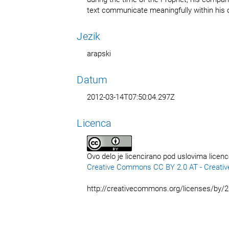
text communicate meaningfully within his 
Jezik
arapski
Datum
2012-03-14T07:50:04.297Z
Licenca
Ovo delo je licencirano pod uslovima licen
Creative Commons CC BY 2.0 AT - Creativ
http://creativecommons.org/licenses/by/2