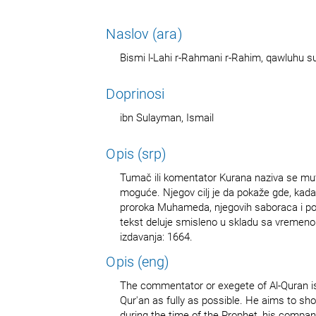
Naslov (ara)
Bismi l-Lahi r-Rahmani r-Rahim, qawluhu su
Doprinosi
ibn Sulayman, Ismail
Opis (srp)
Tumač ili komentator Kurana naziva se mufa
moguće. Njegov cilj je da pokaže gde, kada
proroka Muhameda, njegovih saboraca i pot
tekst deluje smisleno u skladu sa vremenom
izdavanja: 1664.
Opis (eng)
The commentator or exegete of Al-Quran is c
Qur'an as fully as possible. He aims to s
during the time of the Prophet, his compa