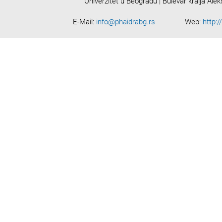
Univerzitet u Beogradu | Bulevar kralja Ale
E-Mail:
info@phaidrabg.rs
Web:
http:/