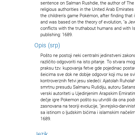
sentence on Salman Rushdie, the author of The 
religious authorities in the United Arab Emirate
the children's game Pokémon, after finding that
and was based on the theory of evolution, "a Jew
conflicts with the truthabout humans and with Is
publishing: 1689.
Opis (srp)
Pošto ne postoji neki centralni jedinstveni zako
različito odgovoriti na isto pitanje. To stvara m
praksu tzv. kupovanja fetve gde pojedinac postav
šeicima sve dok ne dobije odgovor koji mu se sviđ
kontroverznih fetvi jesu sledeći: Ajatolah Ruhola
smrtnu presudu Salmanu Rušdiju, autoru Satansk
verski autoriteti u Ujedinjenim Arapskim Emiratim
dečje igre Pokemon pošto su utvrdili da ona pods
zasnovana na teoriji evolucije, "jevrejsko-darvinist
sa istinom o ljudskim bićima i islamskim načelim
1689.
Jezik