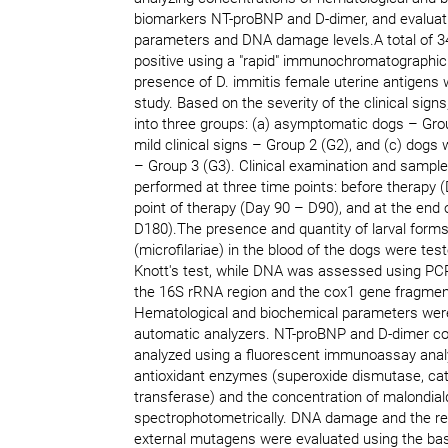
biomarkers NT-proBNP and D-dimer, and evaluati
parameters and DNA damage levels.A total of 3
positive using a "rapid" immunochromatographic 
presence of D. immitis female uterine antigens 
study. Based on the severity of the clinical sign
into three groups: (a) asymptomatic dogs – Grou
mild clinical signs – Group 2 (G2), and (c) dogs w
– Group 3 (G3). Clinical examination and sample
performed at three time points: before therapy (
point of therapy (Day 90 – D90), and at the end
D180).The presence and quantity of larval forms
(microfilariae) in the blood of the dogs were tes
Knott's test, while DNA was assessed using PC
the 16S rRNA region and the cox1 gene fragment 
Hematological and biochemical parameters wer
automatic analyzers. NT-proBNP and D-dimer c
analyzed using a fluorescent immunoassay analyz
antioxidant enzymes (superoxide dismutase, cata
transferase) and the concentration of malondi
spectrophotometrically. DNA damage and the re
external mutagens were evaluated using the ba