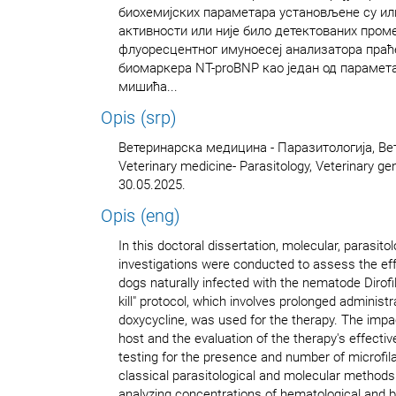
биохемијских параметара установљене су ил
активности или није било детектованих пр
флуоресцентног имуноесеј анализатора праће
биомаркера NT-proBNP као један од парамет
мишића...
Opis (srp)
Ветеринарска медицина - Паразитологија, Ве
Veterinary medicine- Parasitology, Veterinary g
30.05.2025.
Opis (eng)
In this doctoral dissertation, molecular, parasitolo
investigations were conducted to assess the effe
dogs naturally infected with the nematode Dirofil
kill" protocol, which involves prolonged administ
doxycycline, was used for the therapy. The impac
host and the evaluation of the therapy's effect
testing for the presence and number of microfila
classical parasitological and molecular method
analyzing concentrations of hematological and 