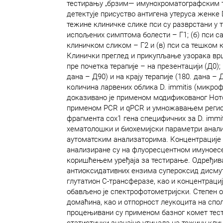
тестирању „брзим― имунохроматографским т
детектује присуство антигена утеруса женке D
тежине клиничке слике пси су разврстани у тр
испољених симптома болести – Г1; (б) пси
клиничком сликом – Г2 и (в) пси са тешком 
Клинички преглед и прикупљање узорака врш
пре почетка терапије – на презентацији (Д0); 
дана – Д90) и на крају терапије (180. дана –
количина ларвених облика D. immitis (микроф
доказивано је применом модификованог Ното
применом PCR и qPCR и умножавањем регио
фрагмента cox1 гена специфичних за D. immit
хематолошки и биохемијски параметри анали
аутоматским анализаторима. Концентрације 
анализиране су на флуоресцентном имуноесе
коришћењем уређајa за тестирање. Одређив
антиоксидативних ензима супероксид дисмут
глутатион С-трансферазе, као и концентрац
обављено је спектрофотометријски. Степен
домаћина, као и отпорност леукоцита на с
процењивани су применом базног комет теста
статистички значајно утицала на тежину кли