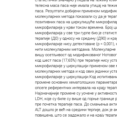
телесна маса паса није имала утицај на тежи
паса. Резултати добијени применом модифик
молекуларних метода показали су да је тера
позитивних паса на циркулишуће микрофилари
микрофиларија у крви током времена. Број 
микрофиларија у све три гурпе био је статист
терапије (Д0) у односу на средину (Д90) и кра
микрофиларије нису детектоване (p < 0,001),
нити молекуларним методама. Молекуларне 
вишу осетљивост од модификованог Нотовог 
код шест паса (17,65%) пре терапије нису ус
микрофиларије у циркулацији применом ове 
молекуларних метода и код ових јединки ус
микрофиларије у циркулацији.Код испитиван
промене основних хематолошких параметара к
опсеге референтних интервала на крају терапи
Најзначајније промене су уочене у активност
LDH, које су биле су више од горње границе
пре почетка терапије паса. До смањења акт
ALT дошло је већ на средини терпије, док је 
повишена, што се задржало и на крају терапи