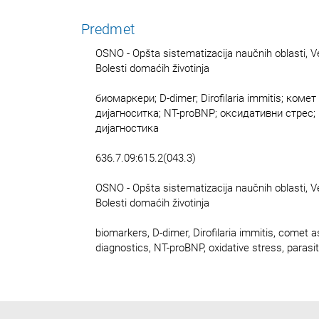
Predmet
OSNO - Opšta sistematizacija naučnih oblasti, Ve
Bolesti domaćih životinja
биомаркери; D-dimer; Dirofilaria immitis; коме
дијагноситка; NT-proBNP; оксидативни стрес
дијагностика
636.7.09:615.2(043.3)
OSNO - Opšta sistematizacija naučnih oblasti, Ve
Bolesti domaćih životinja
biomarkers, D-dimer, Dirofilaria immitis, comet 
diagnostics, NT-proBNP, oxidative stress, parasit