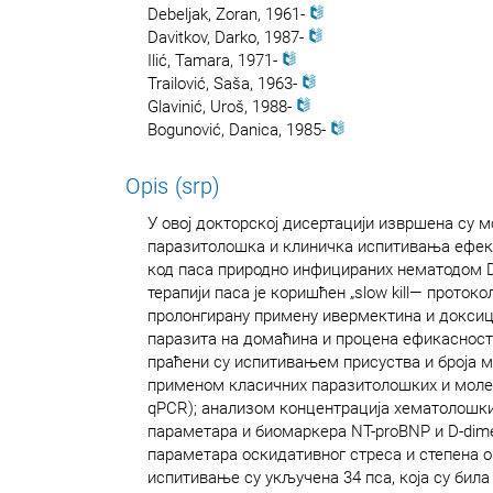
Debeljak, Zoran, 1961-
Davitkov, Darko, 1987-
Ilić, Tamara, 1971-
Trailović, Saša, 1963-
Glavinić, Uroš, 1988-
Bogunović, Danica, 1985-
Opis (srp)
У овој докторској дисертацији извршена су м
паразитолошка и клиничка испитивања ефек
код паса природно инфицираних нематодом Diro
терапији паса је коришћен „slow kill― проток
пролонгирану примену ивермектина и доксиц
паразита на домаћина и процена ефикасност
праћени су испитивањем присуства и броја м
применом класичних паразитолошких и моле
qPCR); анализом концентрација хематолошки
параметара и биомаркера NT-proBNP и D-dime
параметара оскидативног стреса и степена
испитивање су укључена 34 пса, која су била