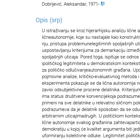
Dobrijević, Aleksandar, 1971-
Opis (srp)
U istraživanju se kroz hijerarhijsku analizu lične 
ličneautonomije, koje su nastajale kao konstruktiv
nju, pristupa problemunelegitimnih spoljašnjih uti
uspostavljanju kriterijuma za demarkaciju između
spoljašnjih uticaja. Pored toga, ispituje se odno
ipolitičkog legitimiteta u demokratskom kontekstu
za političko odlučivanjeautonomnih građana. U
pojmovne analize, kritičko-evaluativnog metoda
eksperimenta pokazuje se da lična autonomija 
zavisi odsubjektivne procene delatnika. Kriteriju
ima status društvene konvencijekoja podrazume
primeni na sve delatnike u relevatno sličnom po
podrazumeva da je delatnik sposoban da se odu
arbitrarnim uticajimadrugih. U političkom kontek
lične autonomije svakog građanina zahtevapartic
demokratiju u kojoj će kvalitet argumenta biti jed
uformiranju kolektivne odluke. Legitimitet politi