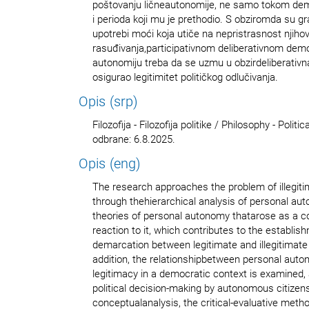
poštovanju ličneautonomije, ne samo tokom de
i perioda koji mu je prethodio. S obziromda su gra
upotrebi moći koja utiče na nepristrasnost njiho
rasuđivanja,participativnom deliberativnom demo
autonomiju treba da se uzmu u obzirdeliberativn
osigurao legitimitet političkog odlučivanja.
Opis (srp)
Filozofija - Filozofija politike / Philosophy - Poli
odbrane: 6.8.2025.
Opis (eng)
The research approaches the problem of illegiti
through thehierarchical analysis of personal au
theories of personal autonomy thatarose as a co
reaction to it, which contributes to the establish
demarcation between legitimate and illegitimate 
addition, the relationshipbetween personal auton
legitimacy in a democratic context is examined,
political decision-making by autonomous citizen
conceptualanalysis, the critical-evaluative meth