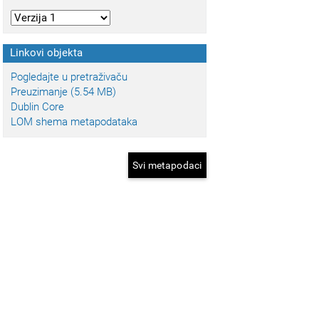
Linkovi objekta
Pogledajte u pretraživaču
Preuzimanje (5.54 MB)
Dublin Core
LOM shema metapodataka
Svi metapodaci