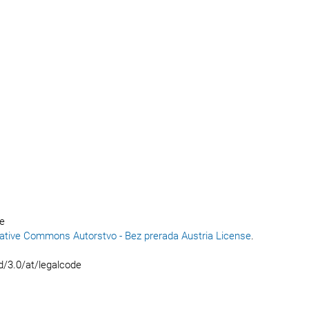
ce
tive Commons Autorstvo - Bez prerada Austria License
.
d/3.0/at/legalcode