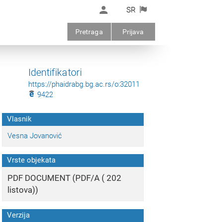
SR
Pretraga
Prijava
Identifikatori
https://phaidrabg.bg.ac.rs/o:32011
9422
Vlasnik
Vesna Jovanović
Vrste objekata
PDF DOCUMENT (PDF/A ( 202
listova))
Verzija