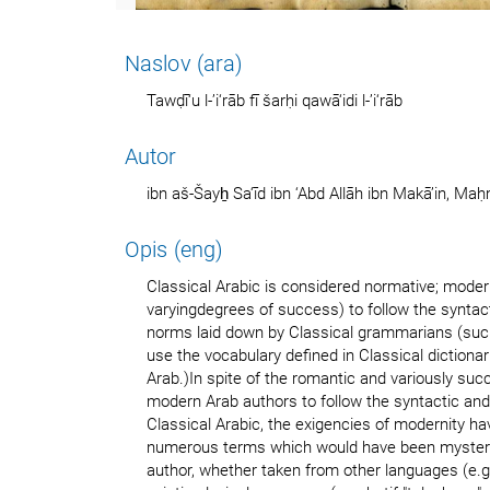
Naslov (ara)
Tawḍī‘u l-’i‘rāb fī šarḥi qawā‘idi l-’i‘rāb
Autor
ibn aš-Šayẖ Sa‘īd ibn ‘Abd Allāh ibn Makā’in, Ma
Opis (eng)
Classical Arabic is considered normative; moder
varyingdegrees of success) to follow the synta
norms laid down by Classical grammarians (suc
use the vocabulary defined in Classical dictionar
Arab.)In spite of the romantic and variously suc
modern Arab authors to follow the syntactic an
Classical Arabic, the exigencies of modernity ha
numerous terms which would have been mysteri
author, whether taken from other languages (e.g.