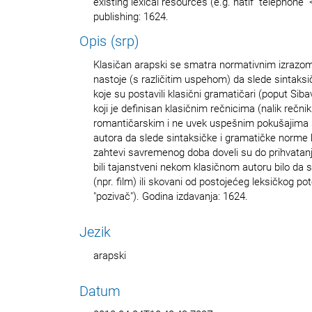
existing lexical resources (e.g. hatif "telephone" <
publishing: 1624.
Opis (srp)
Klasičan arapski se smatra normativnim izrazom
nastoje (s različitim uspehom) da slede sintaks
koje su postavili klasični gramatičari (poput Siba
koji je definisan klasičnim rečnicima (nalik rečni
romantičarskim i ne uvek uspešnim pokušajima
autora da slede sintaksičke i gramatičke norme 
zahtevi savremenog doba doveli su do prihvatanja
bili tajanstveni nekom klasičnom autoru bilo da su
(npr. film) ili skovani od postojećeg leksičkog pote
"pozivač"). Godina izdavanja: 1624.
Jezik
arapski
Datum