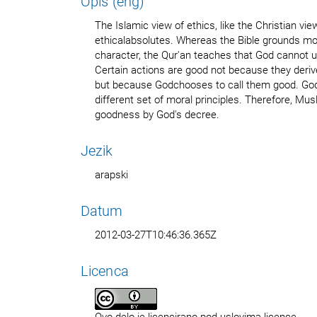
Opis (eng)
The Islamic view of ethics, like the Christian vie
ethicalabsolutes. Whereas the Bible grounds mora
character, the Qur'an teaches that God cannot u
Certain actions are good not because they deriv
but because Godchooses to call them good. Go
different set of moral principles. Therefore, Mu
goodness by God's decree.
Jezik
arapski
Datum
2012-03-27T10:46:36.365Z
Licenca
Ovo delo je licencirano pod uslovima licence