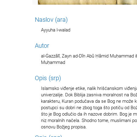
Naslov (ara)
Ayyuha l-walad
Autor
al-Ġazzālî, Zayn ad-Dīn Abū Ḥāmid Muḥammad
Muḥammad
Opis (srp)
Islamsko viđenje etike, nalik hrišćanskom viđenju
univerzalije. Dok Biblija zasniva moralnost na 
karakteru, Kuran podučava da se Bog ne može k
postupci su dobri ne zbog toga što potiču od Bo
što je Bog odlučio da ih nazove dobrim. Bog je m
niz moralnih načela. Shodno tome, muslimani p
osnovu Božjeg propisa.