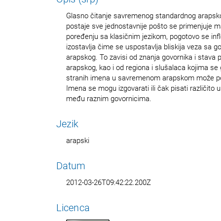
Glasno čitanje savremenog standardnog arapskog
postaje sve jednostavnije pošto se primenjuje man
poređenju sa klasičnim jezikom, pogotovo se inflek
izostavlja čime se uspostavlja bliskija veza sa 
arapskog. To zavisi od znanja govornika i stava
arapskog, kao i od regiona i slušalaca kojima se
stranih imena u savremenom arapskom može po
Imena se mogu izgovarati ili čak pisati različito u
među raznim govornicima.
Jezik
arapski
Datum
2012-03-26T09:42:22.200Z
Licenca