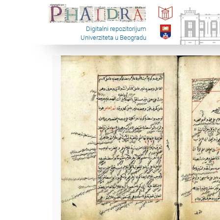
Digitalni repozitorijum
Univerziteta u Beogradu