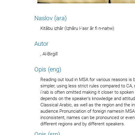
Naslov (ara)
Kitābu iẓhār (Iẓhāru l-’asr ār fi n-naḥw)
Autor
, Al-Birġilî
Opis (eng)
Reading out loud in MSA for various reasons is 
simpler, using less strict rules compared to CA, n
i`rab is often omitted making it closer to spoken v
depends on the speaker's knowledge and attitud
Classical Arabic, as well as the region and the i
audience.Pronunciation of foreign namesin MS
inconsistent, names can be pronounced or even s
different regions and by different speakers.
Opis (srp)