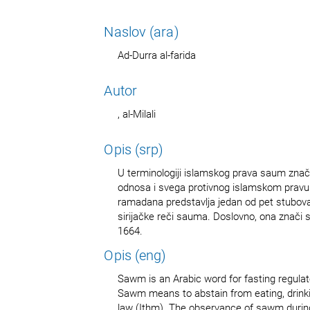
Naslov (ara)
Ad-Durra al-farida
Autor
, al-Milali
Opis (srp)
U terminologiji islamskog prava saum znači 
odnosa i svega protivnog islamskom prav
ramadana predstavlja jedan od pet stubova
sirijačke reči sauma. Doslovno, ona znači s
1664.
Opis (eng)
Sawm is an Arabic word for fasting regulate
Sawm means to abstain from eating, drinkin
law (Ithm). The observance of sawm during