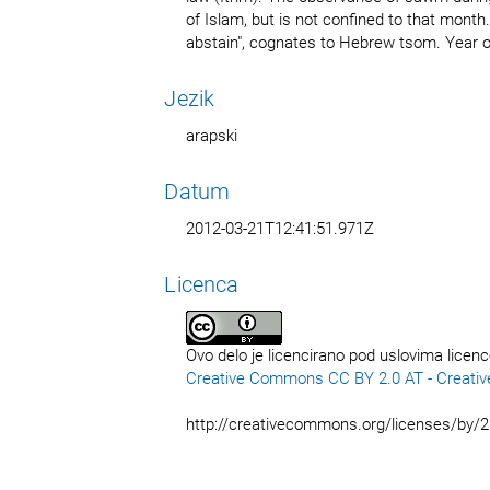
of Islam, but is not confined to that month
abstain", cognates to Hebrew tsom. Year of
Jezik
arapski
Datum
2012-03-21T12:41:51.971Z
Licenca
Ovo delo je licencirano pod uslovima licen
Creative Commons CC BY 2.0 AT - Creativ
http://creativecommons.org/licenses/by/2