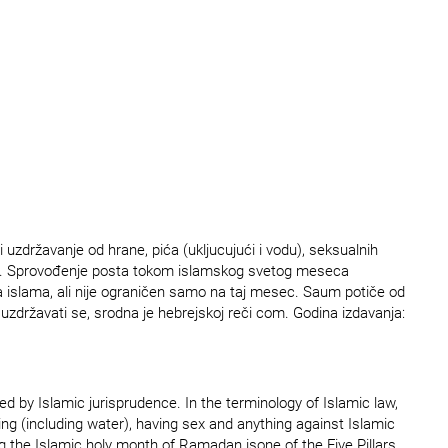
uzdržavanje od hrane, pića (ukljucujući i vodu), seksualnih
u. Sprovođenje posta tokom islamskog svetog meseca
 islama, ali nije ograničen samo na taj mesec. Saum potiče od
uzdržavati se, srodna je hebrejskoj reči com. Godina izdavanja:
d by Islamic jurisprudence. In the terminology of Islamic law,
g (including water), having sex and anything against Islamic
 the Islamic holy month of Ramadan isone of the Five Pillars