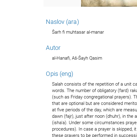
Naslov (ara)
Šarh fi muhtasar al-manar
Autor
al-Hanafi, Aš-Šayh Qasim
Opis (eng)
Salah consists of the repetition of a unit c
words. The number of obligatory (fard) rak
(such as Friday congregational prayers). 
that are optional but are considered merito
at five periods of the day, which are mea
dawn (fajr), just after noon (dhuhr), in the
(isha'a). Under some circumstances praye
procedures). In case a prayer is skipped, i
these prayers to be performed in successio