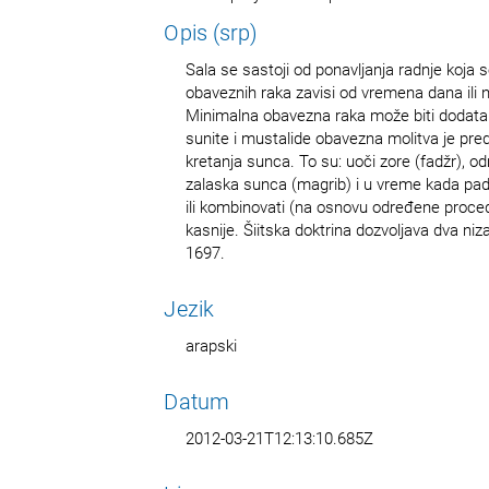
Opis (srp)
Sala se sastoji od ponavljanja radnje koja
obaveznih raka zavisi od vremena dana ili n
Minimalna obavezna raka može biti dodatak
sunite i mustalide obavezna molitva je pre
kretanja sunca. To su: uoči zore (fadžr), 
zalaska sunca (magrib) i u vreme kada pad
ili kombinovati (na osnovu određene proced
kasnije. Šiitska doktrina dozvoljava dva ni
1697.
Jezik
arapski
Datum
2012-03-21T12:13:10.685Z