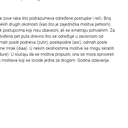
 se zove raka što podrazumeva određene postupke i reči. Broj
ekih drugih okolnosti (kao što je zajednička molitva petkom).
 postupcima koji nisu obavezni, ali se smatraju pohvalnim. Za
dviđena pet puta dnevno što se određuje u zavisnosti od
odmah posle podneva (zuhr), poslepodne (asr), odmah posle
ne mrak (išaa). U nekim okolnostima molitve se mogu skratiti
ure). U slučaju da se molitva propusti, ona se mora sprovesti
za molitava koji se izvode jedna za drugom. Godina izdavanja: