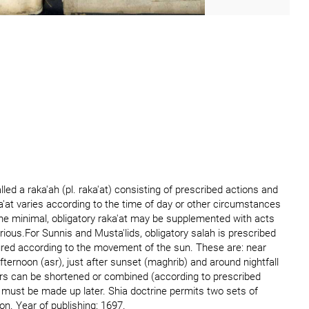
alled a raka'ah (pl. raka'at) consisting of prescribed actions and
a'at varies according to the time of day or other circumstances
The minimal, obligatory raka'at may be supplemented with acts
rious.For Sunnis and Musta'lids, obligatory salah is prescribed
sured according to the movement of the sun. These are: near
 afternoon (asr), just after sunset (maghrib) and around nightfall
rs can be shortened or combined (according to prescribed
t must be made up later. Shia doctrine permits two sets of
n. Year of publishing: 1697.