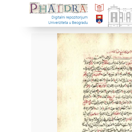
Digitalni repozitorijum
Univerziteta u Beogradu