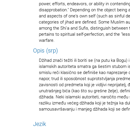
power, efforts, endeavors, or ability in contendin
disapprobation." Depending on the object being a 
and aspects of one's own self (such as sinful des
categories of jihad are defined. Some Muslim aut
among the Shi'a and Sufis, distinguish between t
pertains to spiritual self-perfection, and the "less
warfare.
Opis (srp)
Džihad znači težiti ili boriti se (na putu ka Bogu)
islamskih autoriteta smatra ga šestim stubom i
smislu reči klasično se definiše kao naprezanje do
napor, trud ili sposobnost suprotstvljanja pred
zavisnosti od predmeta koji je vidljivi neprijatelj,
unutrašnjeg bića (kao što su grešne želje), defini
džihada. Neki islamski autoriteti, naročito među 
razliku između većeg džihada koji je težnja ka 
samousavršavanju i manjeg džihada koji se defin
Jezik