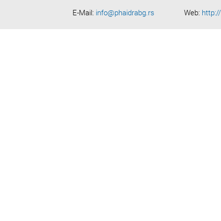
E-Mail:
info@phaidrabg.rs
Web:
http:/