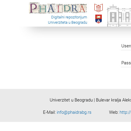
Digitalni repozitorijum
Univerziteta u Beogradu
Use
Pass
Univerzitet u Beogradu | Bulevar kralja Ale
E-Mail:
info@phaidrabg.rs
Web:
http:/