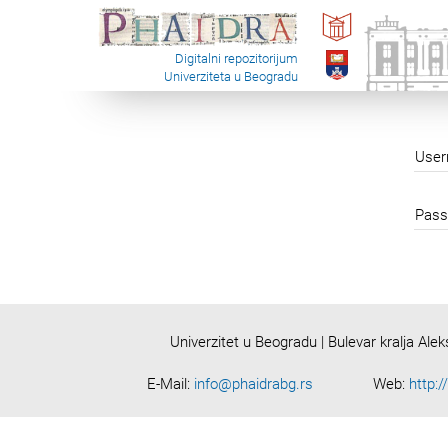
Digitalni repozitorijum
Univerziteta u Beogradu
Use
Pass
Univerzitet u Beogradu | Bulevar kralja Ale
E-Mail:
info@phaidrabg.rs
Web:
http:/