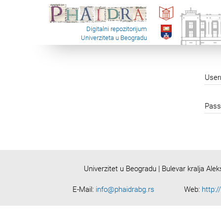
Digitalni repozitorijum
Univerziteta u Beogradu
Use
Pass
Univerzitet u Beogradu | Bulevar kralja Ale
E-Mail:
info@phaidrabg.rs
Web:
http:/