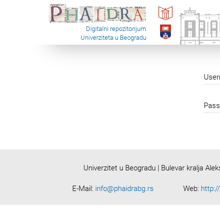
Digitalni repozitorijum
Univerziteta u Beogradu
Use
Pass
Univerzitet u Beogradu | Bulevar kralja Ale
E-Mail:
info@phaidrabg.rs
Web:
http:/