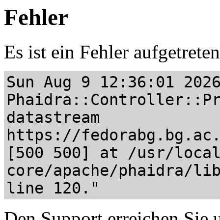
Fehler
Es ist ein Fehler aufgetrete
Sun Aug 9 12:36:01 202
Phaidra::Controller::P
datastream
https://fedorabg.bg.ac
[500 500] at /usr/loca
core/apache/phaidra/li
line 120."
Den Support erreichen Sie u