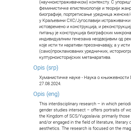
(научноистраживачком) контексту. С упориш
феминистичке епистемологије и теорији жа
биографије, портретисање уредница женске
у Краљевини СХС/Југославији истраживачки ј
истовремено и конструкција, и реконструкциј
питању је конструкција биографских микрона
индивидуалним генезама неодвојивим од рек
које исти ти наративи преозначавају, а у ист
(само)прокламованих уредничких, историогр
културноисторијских метанаратива.
Opis (srp)
Хуманистичке науке - Наука о књижевности 
27.08.2024.
Opis (eng)
This interdisciplinary research – in which periodic
gender studies intersect – offers portraits of wo
the Kingdom of SCS/Yugoslavia: primarily thos
and/or engaged in the field of literature, literary 
aesthetics. The research is focused on the maga