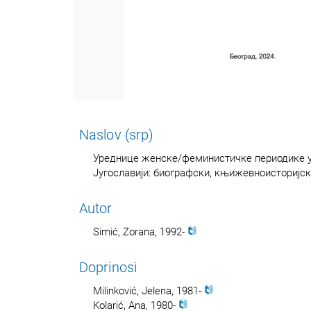
Naslov (srp)
Уреднице женске/феминистичке периодике 
Југославији: биографски, књижевноисторијс
Autor
Simić, Zorana, 1992-
Doprinosi
Milinković, Jelena, 1981-
Kolarić, Ana, 1980-