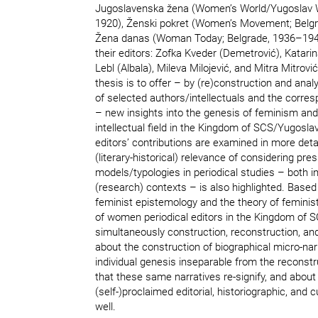
Jugoslavenska žena (Women’s World/Yugoslav
1920), Ženski pokret (Women’s Movement; Belg
Žena danas (Woman Today; Belgrade, 1936–1940
their editors: Zofka Kveder (Demetrović), Katari
Lebl (Albala), Mileva Milojević, and Mitra Mitrovi
thesis is to offer – by (re)construction and analy
of selected authors/intellectuals and the corres
– new insights into the genesis of feminism an
intellectual field in the Kingdom of SCS/Yugosla
editors’ contributions are examined in more deta
(literary-historical) relevance of considering pres
models/typologies in periodical studies – both i
(research) contexts – is also highlighted. Based 
feminist epistemology and the theory of feminist
of women periodical editors in the Kingdom of 
simultaneously construction, reconstruction, and
about the construction of biographical micro-narr
individual genesis inseparable from the reconstr
that these same narratives re-signify, and about
(self-)proclaimed editorial, historiographic, and 
well.