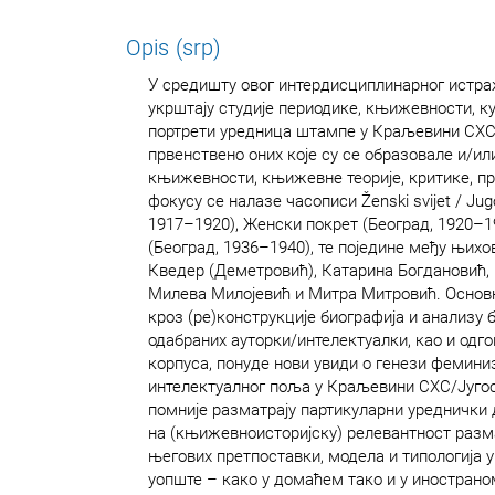
Opis (srp)
У средишту овог интердисциплинарног истра
укрштају студије периодике, књижевности, ку
портрети уредница штампе у Краљевини СХС/
првенствено оних које су се образовале и/и
књижевности, књижевне теорије, критике, пр
фокусу се налазе часописи Ženski svijet / Jug
1917–1920), Женски покрет (Београд, 1920–1
(Београд, 1936–1940), те поједине међу њих
Кведер (Деметровић), Катарина Богдановић, 
Милева Милојевић и Митра Митровић. Основн
кроз (ре)конструкције биографија и анализу 
одабраних ауторки/интелектуалки, као и одго
корпуса, понуде нови увиди о генези фемин
интелектуалног поља у Краљевини СХС/Југосл
помније разматрају партикуларни уреднички д
на (књижевноисторијску) релевантност раз
његових претпоставки, модела и типологија 
уопште – како у домаћем тако и у инострано