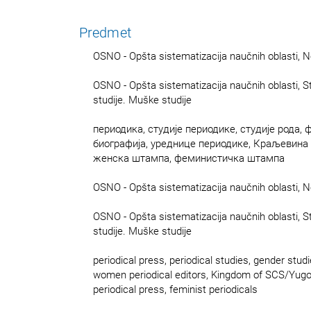
Predmet
OSNO - Opšta sistematizacija naučnih oblasti, 
OSNO - Opšta sistematizacija naučnih oblasti, S
studije. Muške studije
периодика, студије периодике, студије рода,
биографија, уреднице периодике, Краљевина 
женска штампа, феминистичка штампа
OSNO - Opšta sistematizacija naučnih oblasti, 
OSNO - Opšta sistematizacija naučnih oblasti, S
studije. Muške studije
periodical press, periodical studies, gender studi
women periodical editors, Kingdom of SCS/Yugo
periodical press, feminist periodicals